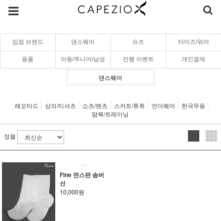
입점 브랜드
댄스웨어
슈즈
타이즈/워머
용품
아동/주니어/남성
진행 이벤트
개인결제
댄스웨어
레오타드
상의/티셔츠
쇼츠/팬츠
스커트/튜튜
언더웨어
한국무용
땀복/트레이닝
정렬
Fine 면스판 솜버
선
10,000원