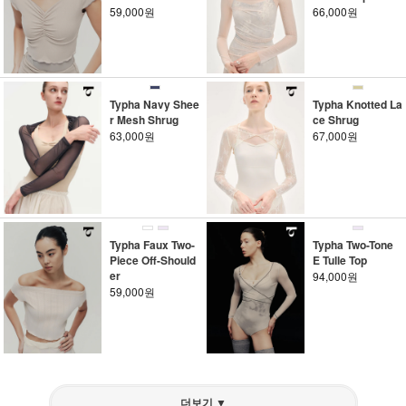
59,000원
66,000원
Typha Navy Shee
Typha Knotted La
r Mesh Shrug
ce Shrug
63,000원
67,000원
Typha Faux Two-
Typha Two-Tone
Piece Off-Should
E Tulle Top
er
94,000원
59,000원
더보기 ▼