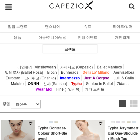
입점 브랜드
댄스웨어
슈즈
타이즈/워머
용품
아동/주니어/남성
진행 이벤트
개인결제
브랜드
에인슬리 (Ainsliewear)
카페지오 (Capezio)
Ballet Maniacs
발레로사 (Ballet Rosa)
Bloch
Bunheads
DellaLo' Milano
Aeriv&eflora
Eurotard
그리쉬코 (Grishko)
Intermezzo
Just A Corpse
Lulli & Calla
Maldire
ONNN
샨샤 (Sansha)
Typha
Soulee in Ballet
Zidans
Wear Moi
Fine (+입시복)
기타 브랜드
정렬
Typha Contrast-
Typha Asymmetr
Colour Short-Sle
ical One-Shoulde
eved
r Mesh Top