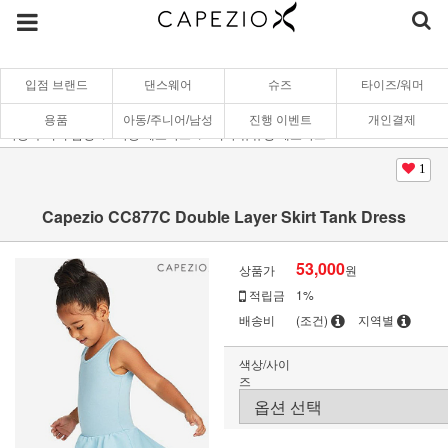
입점 브랜드
댄스웨어
슈즈
타이즈/워머
용품
아동/주니어/남성
진행 이벤트
개인결제
아동/주니어/남성
아동 레오타드
치마/튜튜형 레오타드
1
Capezio CC877C Double Layer Skirt Tank Dress
53,000
상품가
원
적립금
1%
배송비
(조건)
지역별
색상/사이
즈