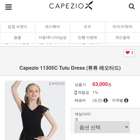
입점 브랜드
댄스웨어
슈즈
타이즈/워머
용품
아동/주니어/남성
진행 이벤트
개인결제
아동/주니어/남성
아동 레오타드
치마/튜튜형 레오타드
3
Capezio 11305C Tutu Dress (튜튜 레오타드)
63,000
상품가
원
적립금
1%
배송비
(조건)
지역별
색상/사이
즈