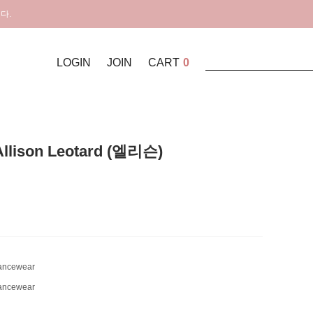
다.
LOGIN
JOIN
CART
0
 Allison Leotard (엘리슨)
Dancewear
Dancewear