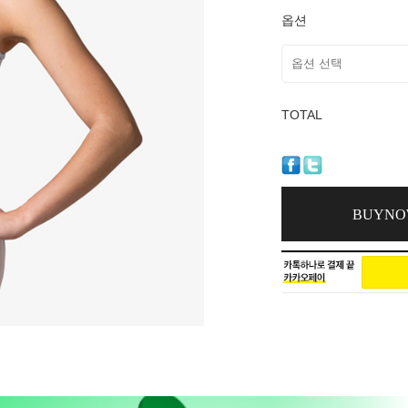
옵션
TOTAL
BUYN