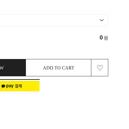
0
원
♡
OW
ADD TO CART