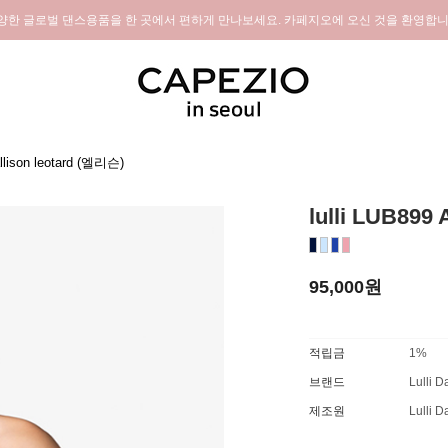
양한 글로벌 댄스용품을 한 곳에서 편하게 만나보세요. 카페지오에 오신 것을 환영합니
llison leotard (엘리슨)
lulli LUB899
■
■
■
■
95,000원
적립금
1%
브랜드
Lulli 
제조원
Lulli 