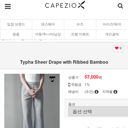
입점 브랜드
댄스웨어
슈즈
타이즈/워머
용품
아동/주니어/남성
진행 이벤트
개인결제
댄스웨어
땀복/트레이닝
하의
0
Typha Sheer Drape with Ribbed Bamboo
57,000
상품가
원
적립금
1%
배송비
(조건)
지역별
옵션