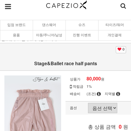
입점 브랜드
댄스웨어
슈즈
타이즈/워머
용품
아동/주니어/남성
진행 이벤트
개인결제
댄스웨어
땀복/트레이닝
하의
0
Stage&Ballet race half pants
80,000
상품가
원
적립금
1%
배송비
(조건)
지역별
옵션
총 상품 금액
0
원