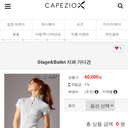
입점 브랜드
댄스웨어
슈즈
타이즈/워머
용품
아동/주니어/남성
진행 이벤트
개인결제
댄스웨어
상의/티셔츠
원피스/가디건
1
Stage&Ballet 지퍼 가디건
60,000
상품가
원
적립금
1%
배송비
(조건)
지역별
옵션
총 상품 금액
0
원