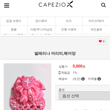
입점 브랜드
댄스웨어
슈즈
타이즈/워머
용품
아동/주니어/남성
진행 이벤트
개인결제
아동/주니어/남성
아동 타이즈/용품
악세사리
0
발레리나 머리띠,헤어망
5,000
상품가
원
적립금
1%
배송비
(조건)
지역별
옵션