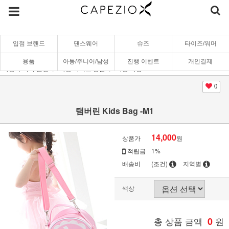
입점 브랜드
댄스웨어
슈즈
타이즈/워머
용품
아동/주니어/남성
진행 이벤트
개인결제
아동/주니어/남성
아동 타이즈/용품
아동 가방
0
탬버린 Kids Bag -M1
14,000
상품가
원
적립금
1%
배송비
(조건)
지역별
색상
총 상품 금액
0
원