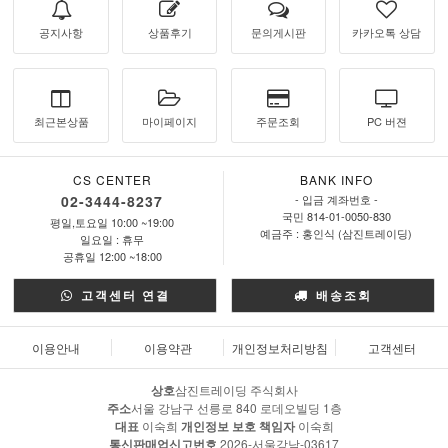
공지사항
상품후기
문의게시판
카카오톡 상담
최근본상품
마이페이지
주문조회
PC 버젼
CS CENTER
BANK INFO
02-3444-8237
- 입금 계좌번호 -
국민 814-01-0050-830
평일,토요일 10:00 ~19:00
예금주 : 홍인식 (삼진트레이딩)
일요일 : 휴무
공휴일 12:00 ~18:00
고객센터 연결
배송조회
이용안내
이용약관
개인정보처리방침
고객센터
상호
삼진트레이딩 주식회사
주소
서울 강남구 선릉로 840 로데오빌딩 1층
대표
이숙희
개인정보 보호 책임자
이숙희
통신판매업신고번호
2026-서울강남-03617