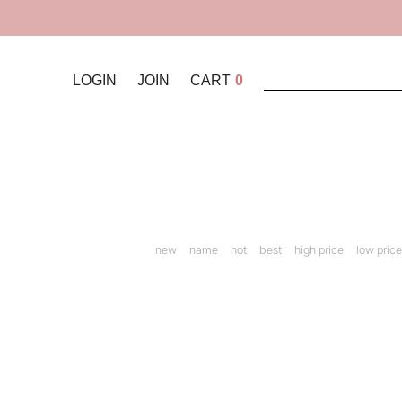
LOGIN
JOIN
CART
0
new
name
hot
best
high price
low price