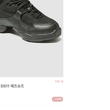
리뷰 16
o DS11 재즈슈즈
원
+ CART