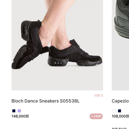
리뷰 5
Capezi
Bloch Dance Sneakers S05538L
108,000
148,000원
+ CART