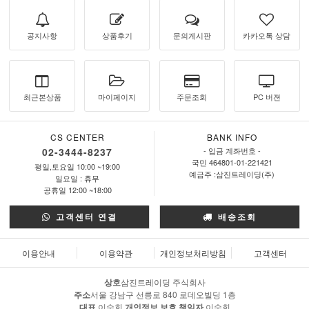
공지사항
상품후기
문의게시판
카카오톡 상담
최근본상품
마이페이지
주문조회
PC 버젼
CS CENTER
BANK INFO
02-3444-8237
- 입금 계좌번호 -
국민 464801-01-221421
평일,토요일 10:00 ~19:00
예금주 :삼진트레이딩(주)
일요일 : 휴무
공휴일 12:00 ~18:00
고객센터 연결
배송조회
이용안내
이용약관
개인정보처리방침
고객센터
상호
삼진트레이딩 주식회사
주소
서울 강남구 선릉로 840 로데오빌딩 1층
대표
이숙희
개인정보 보호 책임자
이숙희