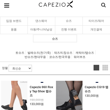
입점 브랜드
댄스웨어
슈즈
타이즈/워머
용품
아동/주니어/남성
진행 이벤트
개인결제
슈즈
토슈즈
발레슈즈(천/가죽)
재즈/티칭슈즈
캐릭터/탭슈즈
반슈즈/현대무용
코슈즈/한국무용
워머부츠
정렬
Capezio 960 Rox
Capezio CG19 탭
y Tap Shoe 탭슈
슈즈
즈
130,000원
190,000원
133,000원