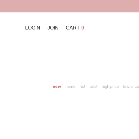
LOGIN
JOIN
CART
0
new
name
hot
best
high price
low price