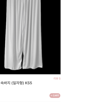
리뷰 5
 속바지 (일자형) KS5
+ CART