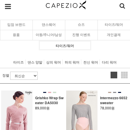
입점 브랜드
댄스웨어
슈즈
타이즈/워머
용품
아동/주니어/남성
진행 이벤트
개인결제
타이즈/워머
타이즈
댄스 양말
상의 워머
하의 워머
전신 워머
다리 워머
정렬
Grishko Wrap Sw
Intermezzo 6652
eater DA5030
sweater
89,000원
78,000원