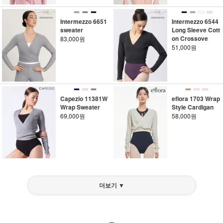
Intermezzo 6651
Intermezzo 6544
sweater
Long Sleeve Cott
on Crossove
83,000원
51,000원
Capezio 11381W
eflora 1703 Wrap
Wrap Sweater
Style Cardigan
69,000원
58,000원
더보기 ▼