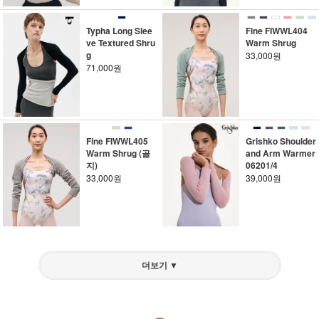
Typha Long Slee
Fine FIWWL404
ve Textured Shru
Warm Shrug
g
33,000원
71,000원
Fine FIWWL405
Grishko Shoulder
Warm Shrug (골
and Arm Warmer
지)
06201/4
33,000원
39,000원
더보기 ▼