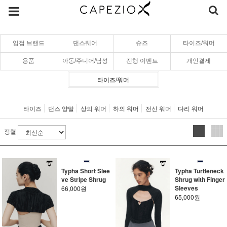
입점 브랜드
댄스웨어
슈즈
타이즈/워머
용품
아동/주니어/남성
진행 이벤트
개인결제
타이즈/워머
타이즈
댄스 양말
상의 워머
하의 워머
전신 워머
다리 워머
정렬
Typha Short Slee
Typha Turtleneck
ve Stripe Shrug
Shrug with Finger
Sleeves
66,000원
65,000원