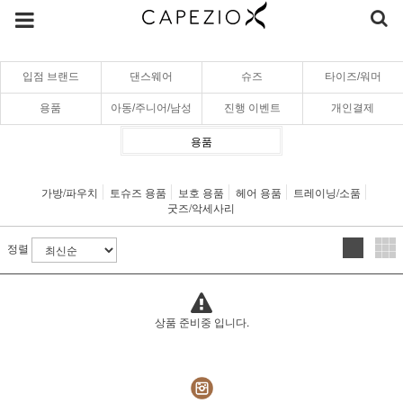
입점 브랜드
댄스웨어
슈즈
타이즈/워머
용품
아동/주니어/남성
진행 이벤트
개인결제
용품
가방/파우치
토슈즈 용품
보호 용품
헤어 용품
트레이닝/소품
굿즈/악세사리
정렬
상품 준비중 입니다.