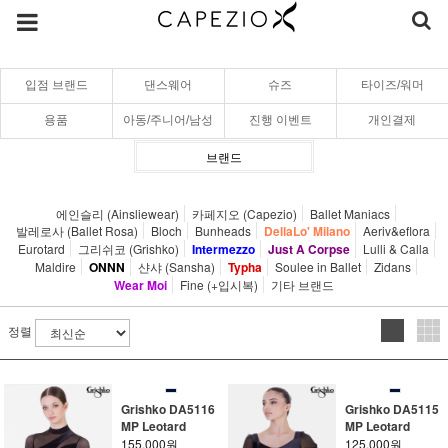
입점 브랜드
댄스웨어
슈즈
타이즈/워머
용품
아동/주니어/남성
진행 이벤트
개인결제
브랜드
에인슬리 (Ainsliewear)
카페지오 (Capezio)
Ballet Maniacs
발레로사 (Ballet Rosa)
Bloch
Bunheads
DellaLo' Milano
Aeriv&eflora
Eurotard
그리쉬코 (Grishko)
Intermezzo
Just A Corpse
Lulli & Calla
Maldire
ONNN
샨샤 (Sansha)
Typha
Soulee in Ballet
Zidans
Wear Moi
Fine (+입시복)
기타 브랜드
정렬
Grishko DA5116
Grishko DA5115
MP Leotard
MP Leotard
155,000원
125,000원