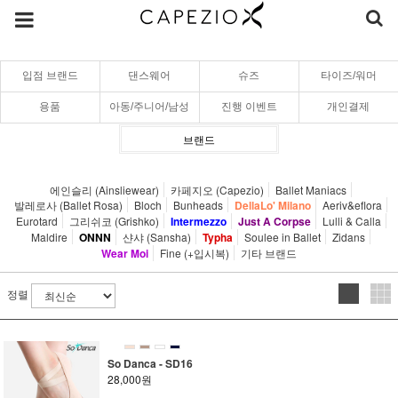
입점 브랜드
댄스웨어
슈즈
타이즈/워머
용품
아동/주니어/남성
진행 이벤트
개인결제
브랜드
에인슬리 (Ainsliewear)
카페지오 (Capezio)
Ballet Maniacs
발레로사 (Ballet Rosa)
Bloch
Bunheads
DellaLo' Milano
Aeriv&eflora
Eurotard
그리쉬코 (Grishko)
Intermezzo
Just A Corpse
Lulli & Calla
Maldire
ONNN
샨샤 (Sansha)
Typha
Soulee in Ballet
Zidans
Wear Moi
Fine (+입시복)
기타 브랜드
정렬
So Danca - SD16
28,000원