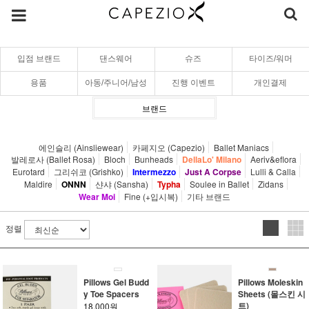
입점 브랜드
댄스웨어
슈즈
타이즈/워머
용품
아동/주니어/남성
진행 이벤트
개인결제
브랜드
에인슬리 (Ainsliewear)
카페지오 (Capezio)
Ballet Maniacs
발레로사 (Ballet Rosa)
Bloch
Bunheads
DellaLo' Milano
Aeriv&eflora
Eurotard
그리쉬코 (Grishko)
Intermezzo
Just A Corpse
Lulli & Calla
Maldire
ONNN
샨샤 (Sansha)
Typha
Soulee in Ballet
Zidans
Wear Moi
Fine (+입시복)
기타 브랜드
정렬
Pillows Gel Budd
Pillows Moleskin
y Toe Spacers
Sheets (몰스킨 시
트)
18,000원