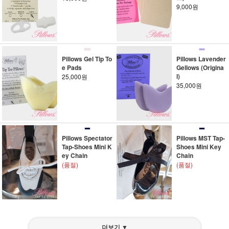
9,000원
Pillows Gel Tip To
Pillows Lavender
e Pads
Gellows (Origina
l)
25,000원
35,000원
Pillows Spectator
Pillows MST Tap-
Tap-Shoes Mini K
Shoes Mini Key
ey Chain
Chain
(품절)
(품절)
더보기 ▼