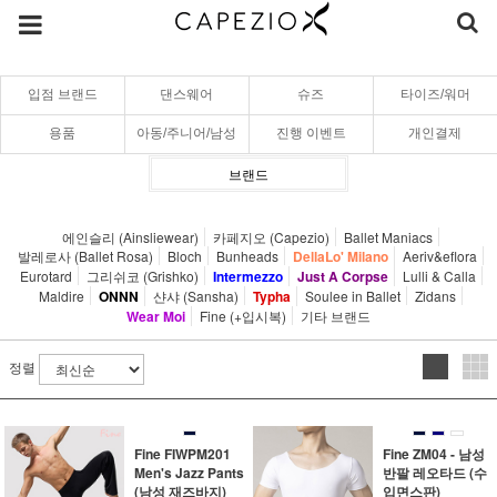
입점 브랜드
댄스웨어
슈즈
타이즈/워머
용품
아동/주니어/남성
진행 이벤트
개인결제
브랜드
에인슬리 (Ainsliewear)
카페지오 (Capezio)
Ballet Maniacs
발레로사 (Ballet Rosa)
Bloch
Bunheads
DellaLo' Milano
Aeriv&eflora
Eurotard
그리쉬코 (Grishko)
Intermezzo
Just A Corpse
Lulli & Calla
Maldire
ONNN
샨샤 (Sansha)
Typha
Soulee in Ballet
Zidans
Wear Moi
Fine (+입시복)
기타 브랜드
정렬
Fine FIWPM201
Fine ZM04 - 남성
Men's Jazz Pants
반팔 레오타드 (수
(남성 재즈바지)
입면스판)