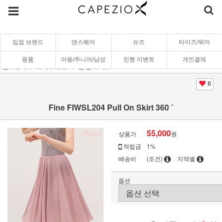
입점 브랜드
댄스웨어
슈즈
타이즈/워머
용품
아동/주니어/남성
진행 이벤트
개인결제
댄스웨어
스커트/튜튜
풀 온 스커트
8
Fine FIWSL204 Pull On Skirt 360 ˚
55,000
상품가
원
적립금
1%
배송비
(조건)
지역별
옵션