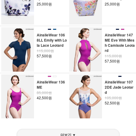
25,000원
25,000원
AinslieWear 106
AinslieWear 147
8LL Emily with Lo
ME Eve With Mes
la Lace Leotard
h Camisole Leota
rd
115,000원
57,500원
115,000원
57,500원
AinslieWear 136
AinslieWear 107
ME
2DE Jade Leotar
d
85,000원
42,500원
105,000원
52,500원
더보기 ▼