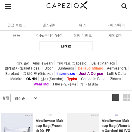
입점 브랜드
댄스웨어
슈즈
타이즈/워머
용품
아동/주니어/남성
진행 이벤트
개인결제
브랜드
에인슬리 (Ainsliewear)
카페지오 (Capezio)
Ballet Maniacs
발레로사 (Ballet Rosa)
Bloch
Bunheads
DellaLo' Milano
Aeriv&eflora
Eurotard
그리쉬코 (Grishko)
Intermezzo
Just A Corpse
Lulli & Calla
Maldire
ONNN
샨샤 (Sansha)
Typha
Soulee in Ballet
Zidans
Wear Moi
Fine (+입시복)
기타 브랜드
정렬
Ainsliewear Mak
Ainsliewear Mak
eup Bag (Froste
eup Bag (Victoria
d) 901FP
n Garden) 901VG