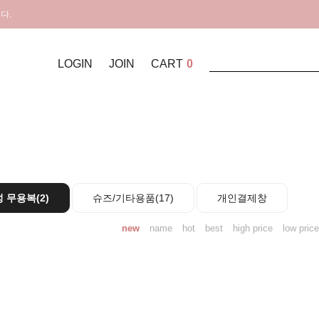
다.
LOGIN
JOIN
CART
0
 무용복(2)
슈즈/기타용품(17)
개인결제창
new
name
hot
best
high price
low price