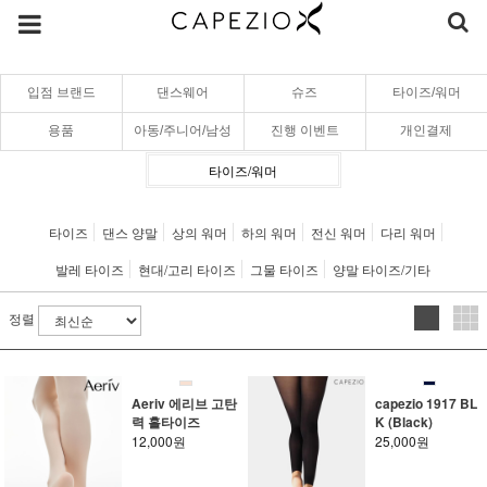
입점 브랜드
댄스웨어
슈즈
타이즈/워머
용품
아동/주니어/남성
진행 이벤트
개인결제
타이즈/워머
타이즈
댄스 양말
상의 워머
하의 워머
전신 워머
다리 워머
발레 타이즈
현대/고리 타이즈
그물 타이즈
양말 타이즈/기타
정렬
Aeriv 에리브 고탄
capezio 1917 BL
력 홀타이즈
K (Black)
12,000원
25,000원