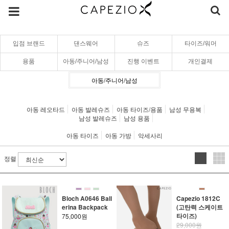
입점 브랜드
댄스웨어
슈즈
타이즈/워머
용품
아동/주니어/남성
진행 이벤트
개인결제
아동/주니어/남성
아동 레오타드
아동 발레슈즈
아동 타이즈/용품
남성 무용복
남성 발레슈즈
남성 용품
아동 타이즈
아동 가방
악세사리
정렬
Bloch A0646 Ball
Capezio 1812C
erina Backpack
(고탄력 스케이트
타이즈)
75,000원
29,000원