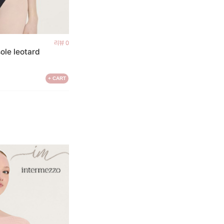
리뷰 0
ole leotard
+ CART