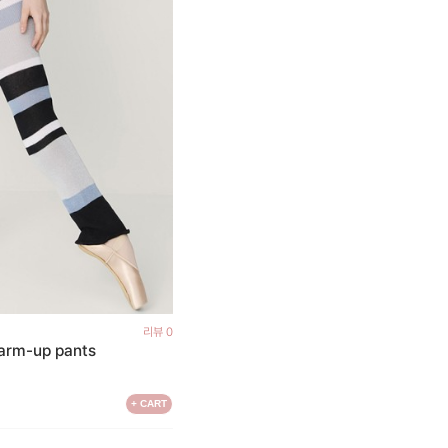
리뷰 0
arm-up pants
+ CART