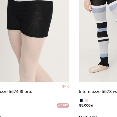
리뷰 0
ezzo 5574 Shorts
Intermezzo 5573 w
원
85,000원
+ CART