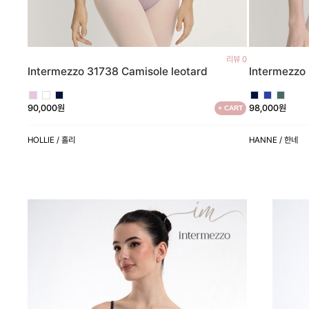
리뷰 0
Intermezzo 31738 Camisole leotard
Intermezzo 
90,000원
98,000원
+ CART
HOLLIE / 홀리
HANNE / 한네