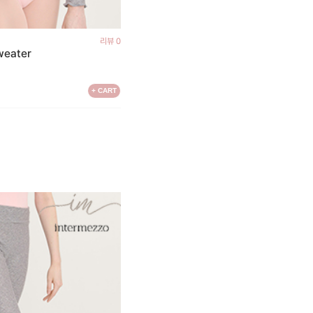
리뷰 0
weater
+ CART