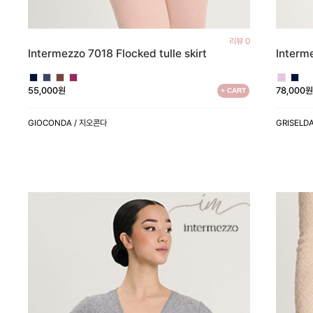
리뷰 0
Intermezzo 7018 Flocked tulle skirt
Interm
55,000원
78,000
+ CART
GIOCONDA / 지오콘다
GRISELD