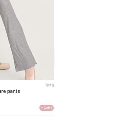
리뷰 0
are pants
+ CART