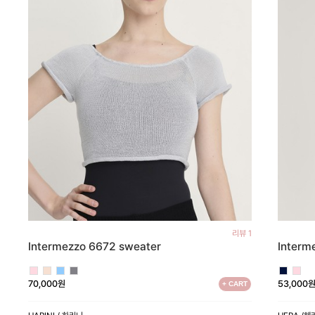
리뷰 1
Intermezzo 6672 sweater
Interm
70,000원
53,000
+ CART