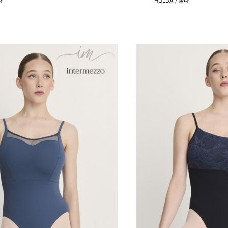
라
HULDA / 홀다