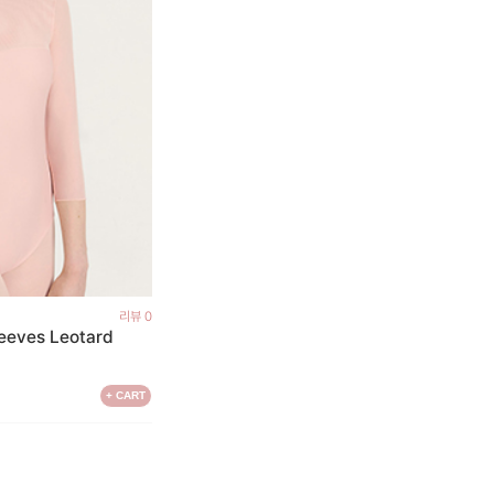
리뷰 0
leeves Leotard
+ CART