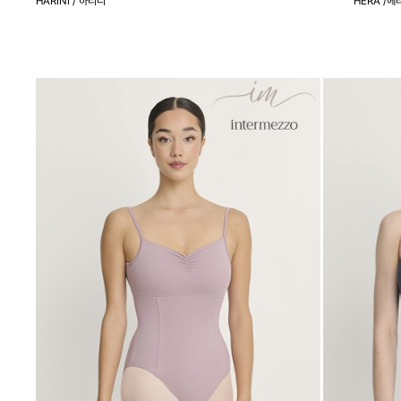
HARINI / 하리니
HERA /헤