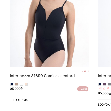
리뷰 0
Intermezzo 31690 Camisole leotard
Interm
95,000원
+ CART
95,000
ESHAAL / 이샬
BODYDA