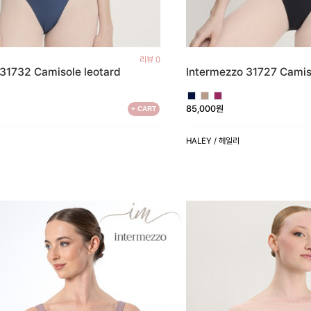
리뷰 0
31732 Camisole leotard
Intermezzo 31727 Camis
85,000원
+ CART
HALEY / 헤일리