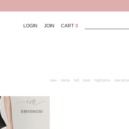
LOGIN
JOIN
CART
0
new
name
hot
best
high price
low price