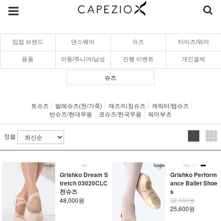
입점 브랜드
댄스웨어
슈즈
타이즈/워머
용품
아동/주니어/남성
진행 이벤트
개인결제
슈즈
토슈즈
발레슈즈(천/가죽)
재즈/티칭슈즈
캐릭터/탭슈즈
반슈즈/현대무용
코슈즈/한국무용
워머부츠
정렬
Grishko Dream S
Grishko Perform
tretch 03020CLC
ance Ballet Shoe
천슈즈
s
48,000원
32,000원
25,600원