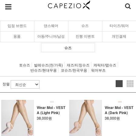
입점 브랜드
댄스웨어
슈즈
타이즈/워머
용품
아동/주니어/남성
진행 이벤트
개인결제
슈즈
토슈즈
발레슈즈(천/가죽)
재즈/티칭슈즈
캐릭터/탭슈즈
반슈즈/현대무용
코슈즈/한국무용
워머부츠
정렬
Wear Moi - VEST
Wear Moi - VEST
A (Light Pink)
A (Dark Pink)
38,000원
38,000원