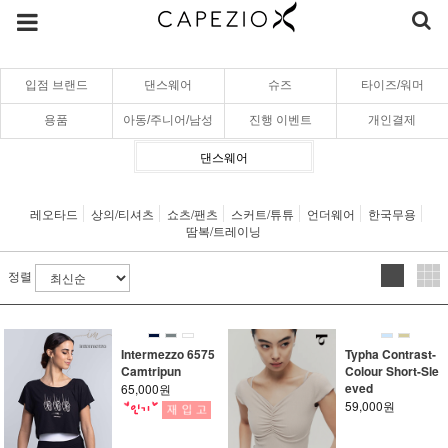
입점 브랜드
댄스웨어
슈즈
타이즈/워머
용품
아동/주니어/남성
진행 이벤트
개인결제
댄스웨어
레오타드
상의/티셔츠
쇼츠/팬츠
스커트/튜튜
언더웨어
한국무용
땀복/트레이닝
정렬
Intermezzo 6575
Typha Contrast-
Camtripun
Colour Short-Sle
eved
65,000원
59,000원