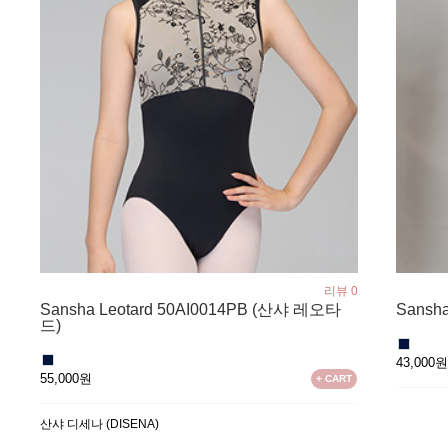
리뷰 0
Sansha Leotard 50AI0014PB (산샤 레오타
Sansh
드)
43,000
55,000원
+ CART
산샤 디세나 (DISENA)