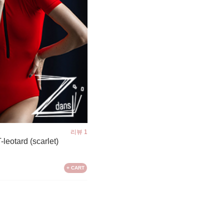
리뷰 1
leotard (scarlet)
+ CART