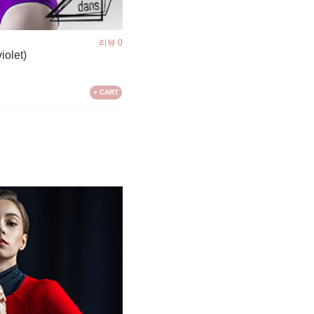
리뷰 0
iolet)
+ CART