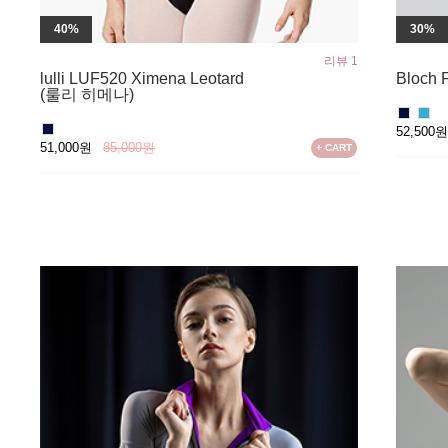
40%
30%
리뷰 1
lulli LUF520 Ximena Leotard
Bloch 
(룰리 히메나)
52,500
51,000원
85,000원
+ CART