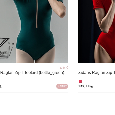
리뷰 0
Raglan Zip T-leotard (bottle_green)
Zidans Raglan Zip T-
0원
138,000원
+ CART