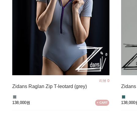
리뷰 0
Zidans Raglan Zip T-leotard (grey)
Zidans 
138,000원
138,00
+ CART