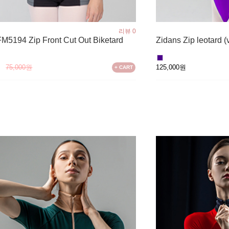
리뷰 0
FM5194 Zip Front Cut Out Biketard
Zidans Zip leotard (v
원
75,000원
125,000원
+ CART