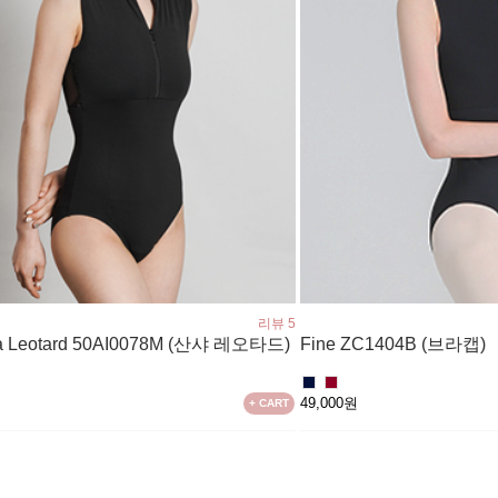
리뷰 5
a Leotard 50AI0078M (산샤 레오타드)
Fine ZC1404B (브라캡)
원
49,000원
+ CART