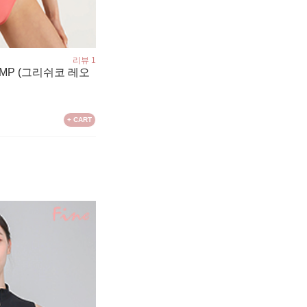
리뷰 1
3044MP (그리쉬코 레오
+ CART