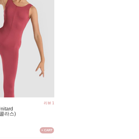
리뷰 1
nitard
콜라스)
+ CART