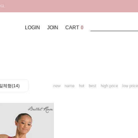
다.
LOGIN
JOIN
CART
0
일체형(14)
new
name
hot
best
high price
low price