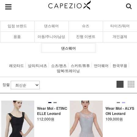
입점 브랜드
댄스웨어
슈즈
타이즈/워머
용품
아동/주니어/남성
진행 이벤트
개인결제
댄스웨어
레오타드
상의/티셔츠
쇼츠/팬츠
스커트/튜튜
언더웨어
한국무용
땀복/트레이닝
정렬
Wear Moi - ETINC
Wear Moi - ALYS
ELLE Leotard
ON Leotard
112,000원
109,000원