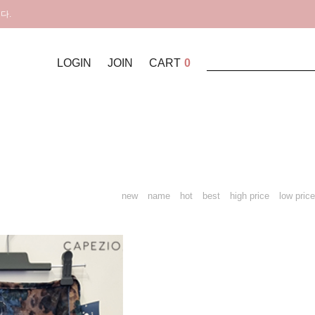
다.
LOGIN
JOIN
CART
0
new
name
hot
best
high price
low price