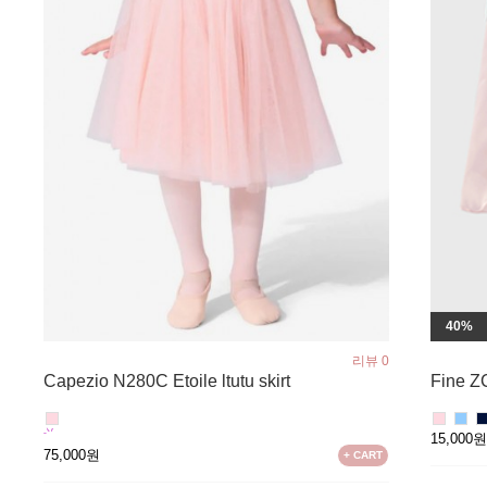
40%
리뷰 0
Fine
Capezio N280C Etoile ltutu skirt
15,000
75,000원
+ CART