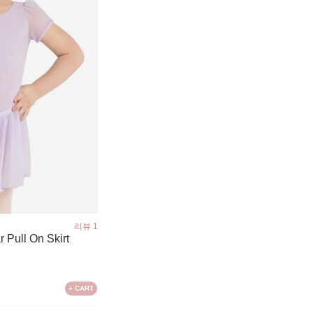
리뷰 1
 Pull On Skirt
+ CART