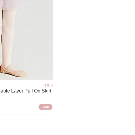
리뷰 0
ble Layer Pull On Skirt
+ CART