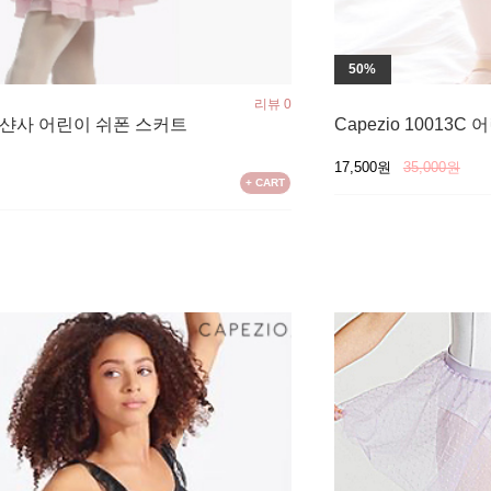
50%
리뷰 0
8 샨사 어린이 쉬폰 스커트
Capezio 10013
17,500원
35,000원
원
+ CART