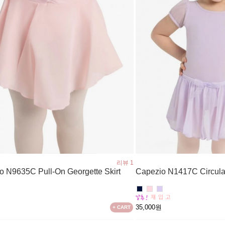
리뷰 1
o N9635C Pull-On Georgette Skirt
Capezio N1417C Circular
원
35,000원
+ CART