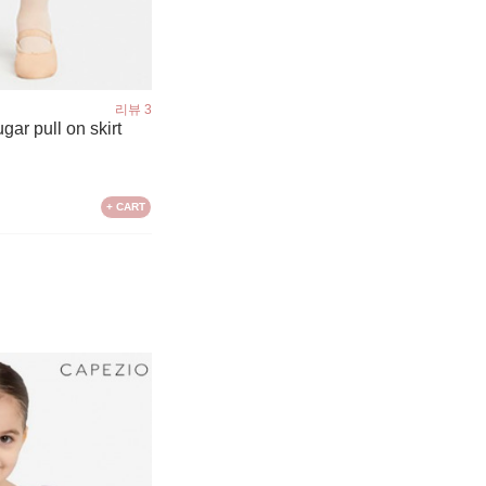
리뷰 3
ar pull on skirt
+ CART