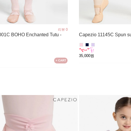
리뷰 0
001C BOHO Enchanted Tutu -
Capezio 11145C Spun sug
35,000원
+ CART