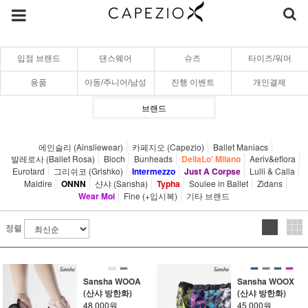
입점 브랜드
댄스웨어
슈즈
타이즈/워머
용품
아동/주니어/남성
진행 이벤트
개인결제
브랜드
에인슬리 (Ainsliewear)
카페지오 (Capezio)
Ballet Maniacs
발레로사 (Ballet Rosa)
Bloch
Bunheads
DellaLo' Milano
Aeriv&eflora
Eurotard
그리쉬코 (Grishko)
Intermezzo
Just A Corpse
Lulli & Calla
Maldire
ONNN
샨샤 (Sansha)
Typha
Soulee in Ballet
Zidans
Wear Moi
Fine (+입시복)
기타 브랜드
정렬
Sansha WOOA
Sansha WOOX
(산샤 방한화)
(산샤 방한화)
48,000원
45,000원