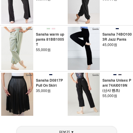
Sansha warm up
Sansha 74BO100
pants 81BB1005
3R Jazz Pants
T
45,000원
55,000원
Sansha D0817P
Sansha Unisex P
Pull On Skirt
ant 74AI0019N
(산샤 팬츠)
35,000원
55,000원
더보기 ▼