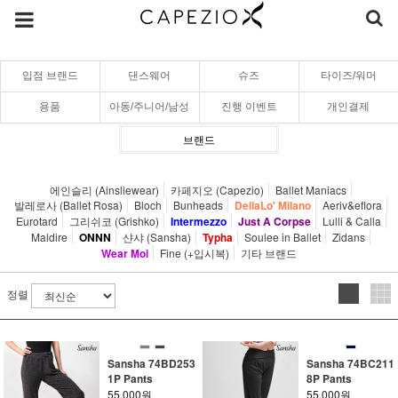
입점 브랜드
댄스웨어
슈즈
타이즈/워머
용품
아동/주니어/남성
진행 이벤트
개인결제
브랜드
에인슬리 (Ainsliewear)
카페지오 (Capezio)
Ballet Maniacs
발레로사 (Ballet Rosa)
Bloch
Bunheads
DellaLo' Milano
Aeriv&eflora
Eurotard
그리쉬코 (Grishko)
Intermezzo
Just A Corpse
Lulli & Calla
Maldire
ONNN
샨샤 (Sansha)
Typha
Soulee in Ballet
Zidans
Wear Moi
Fine (+입시복)
기타 브랜드
정렬
Sansha 74BD253
Sansha 74BC211
1P Pants
8P Pants
55,000원
55,000원